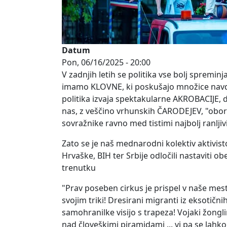
Datum
Pon, 06/16/2025 - 20:00
V zadnjih letih se politika vse bolj spremi
imamo KLOVNE, ki poskušajo množice navdu
politika izvaja spektakularne AKROBACIJE, 
nas, z veščino vrhunskih ČARODEJEV, "oboro
sovražnike ravno med tistimi najbolj ranljivi
Zato se je naš mednarodni kolektiv aktivisto
Hrvaške, BIH ter Srbije odločili nastaviti 
trenutku
"Prav poseben cirkus je prispel v naše mesto
svojim triki! Dresirani migranti iz eksotičn
samohranilke visijo s trapeza! Vojaki žonglir
nad človeškimi piramidami ... vi pa se lahko