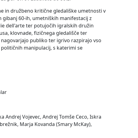
ane in družbeno kritične gledališke umetnosti v
 gibanj 60-ih, umetniških manifestacij z
 dell'arte ter potujočih igralskih družin
usa, klovnade, fizičnega gledališče ter
nagovarjajo publiko ter igrivo razpirajo vso
političnih manipulacij, s katerimi se
lar
aka Andrej Vojevec, Andrej Tomše Ceco, Iskra
odbrežnik, Marja Kovanda (Smary McKay),