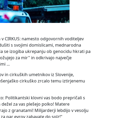
nja v CIRKUS: namesto odgovornih voditeljev
šiti s svojimi domislicami, mednarodna
da se izogiba ukrepanju ob genocidu hkrati pa
žujejo za mir" in odkrivajo največje
mi ...
v in cirkuških umetnikov iz Slovenije,
obešenjaško cirkuško zrcalo temu iztirjenemu
: Politikantski klovni vas bodo prepričali s
ih dežel za vas plešejo polko! Matere
ajo z granatami! Milijarderji lebdijo v vesolju
 za par evrov zabavate do solz!"