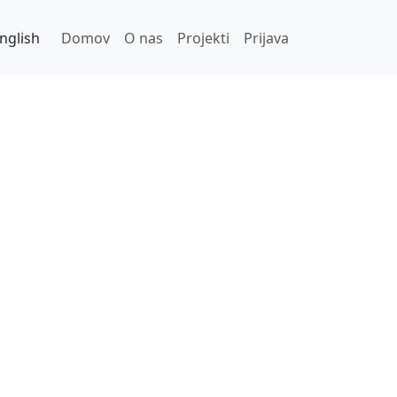
Main navigation
User account menu
nglish
Domov
O nas
Projekti
Prijava