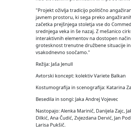
"Projekt oživlja tradicijo politično angažir
javnem prostoru, ki sega preko angažiranih
začetka prejšnjega stoletja vse do Commedie
srednjega veka in še nazaj. Z mešanico cirk
interaktivnih elementov na dostopen način 
grotesknost trenutne družbene situacije in 
vsakodnevno soočamo."
Režija: Jaša Jenull
Avtorski koncept: kolektiv Variete Balkan
Kostumografija in scenografija: Katarina Za
Besedila in songi: Jaka Andrej Vojevec
Nastopajo: Alenka Marinič, Danijela Zajc, J
Dilkić, Ana Čudić, Zvjezdana Dervić, Jan P
Larisa Pukšič.